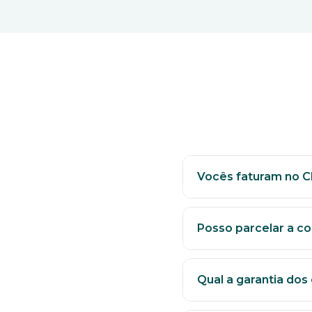
Vocês faturam no 
Sim. Faturamos no bo
Posso parcelar a c
Sim, com condições e
Qual a garantia do
De 1 a 5 anos confo