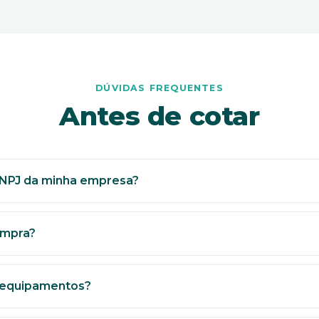
DÚVIDAS FREQUENTES
Antes de cotar
CNPJ da minha empresa?
leto, direto no CNPJ da sua empresa, em até 30 dias.
ompra?
xclusivas para empresas em até 6x sem juros.
s equipamentos?
rme contrato, com atendimento no local e opção ProSupp