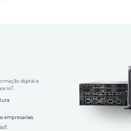
ormação digital e
a IoT.
tura
s empresariais.
IoT.