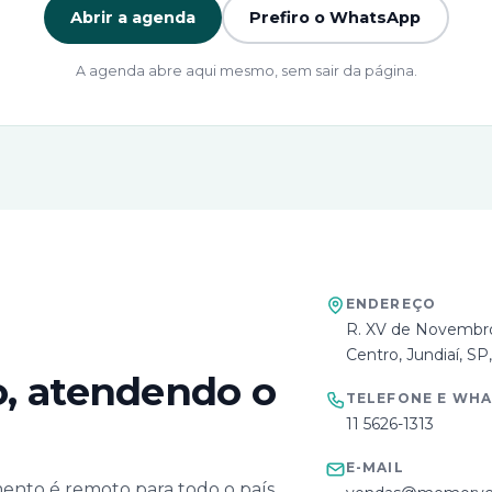
Abrir a agenda
Prefiro o WhatsApp
A agenda abre aqui mesmo, sem sair da página.
ENDEREÇO
R. XV de Novembro
Centro, Jundiaí, S
o, atendendo o
TELEFONE E WH
11 5626-1313
E-MAIL
mento é remoto para todo o país.