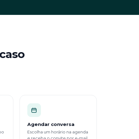
 caso
Agendar conversa
po
Escolha um horário na agenda
e receba o convite por e-mail.