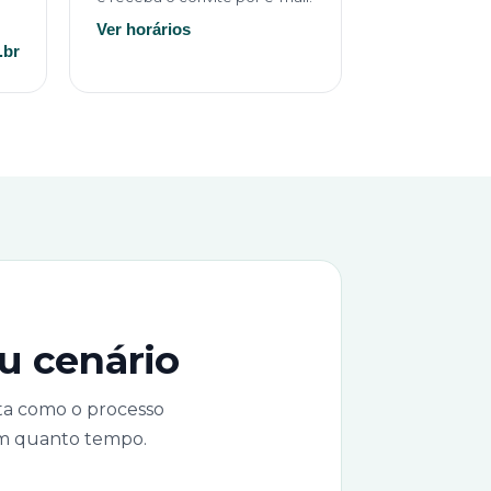
Ver horários
br
u cenário
nta como o processo
 em quanto tempo.