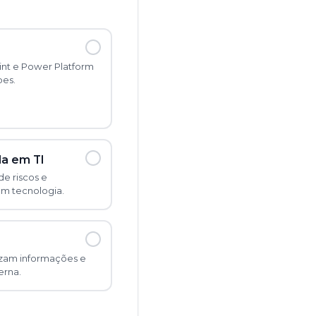
int e Power Platform
pes.
da em TI
de riscos e
em tecnologia.
lizam informações e
erna.