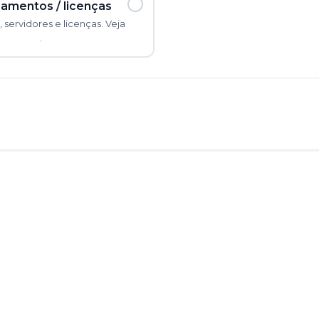
amentos / licenças
servidores e licenças. Veja
go online
.