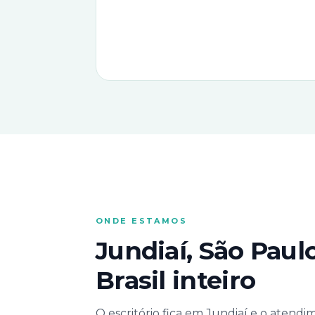
ONDE ESTAMOS
Jundiaí, São Paul
Brasil inteiro
O escritório fica em Jundiaí e o atendi