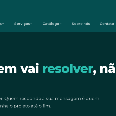
s
Serviços
Catálogo
Sobre nós
Contato
em vai
resolver
, n
or. Quem responde a sua mensagem é quem
a o projeto até o fim.