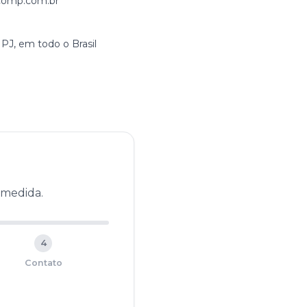
omp.com.br
J, em todo o Brasil
 medida.
4
Contato